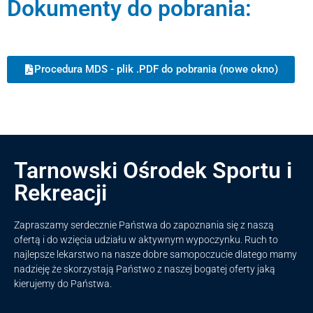
Dokumenty do pobrania:
Procedura MDS - plik .PDF do pobrania (nowe okno)
Tarnowski Ośrodek Sportu i
Rekreacji
Zapraszamy serdecznie Państwa do zapoznania się z naszą
ofertą i do wzięcia udziału w aktywnym wypoczynku. Ruch to
najlepsze lekarstwo na nasze dobre samopoczucie dlatego mamy
nadzieję że skorzystają Państwo z naszej bogatej oferty jaką
kierujemy do Państwa.