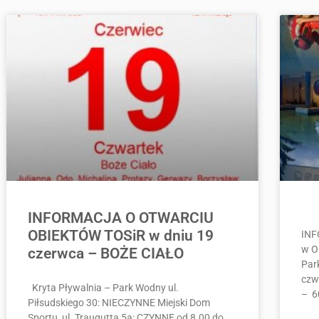
INFORMACJA O OTWARCIU
OBIEKTÓW TOSiR w dniu 19
INF
w O
czerwca – BOŻE CIAŁO
Park
czw
Kryta Pływalnia – Park Wodny ul.
– 6
Piłsudskiego 30: NIECZYNNE Miejski Dom
Sportu ul. Traugutta 5a: CZYNNE od 8.00 do