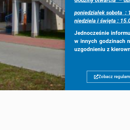
Godziny otwarcia – obi
poniedziałek sobota :
niedziela i święta : 15.
Jednocześnie informuj
w innych godzinach 
uzgodnieniu z kierown
Zobacz regulam