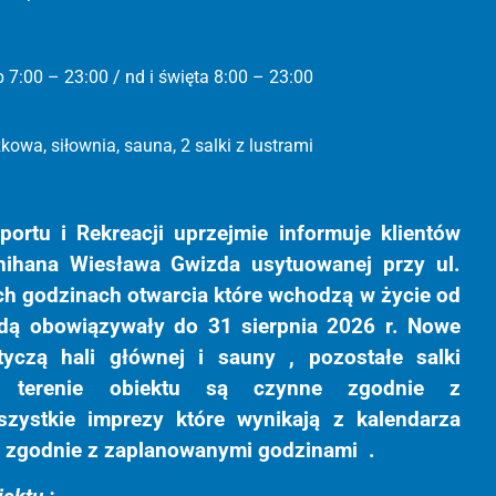
 7:00 – 23:00 / nd i święta 8:00 – 23:00
owa, siłownia, sauna, 2 salki z lustrami
ortu i Rekreacji uprzejmie informuje klientów
Shihana Wiesława Gwizda usytuowanej przy ul.
ch godzinach otwarcia które wchodzą w życie od
ędą obowiązywały do 31 sierpnia 2026 r. Nowe
tyczą hali głównej i sauny , pozostałe salki
a terenie obiektu są czynne zgodnie z
ystkie imprezy które wynikają z kalendarza
e zgodnie z zaplanowanymi godzinami .