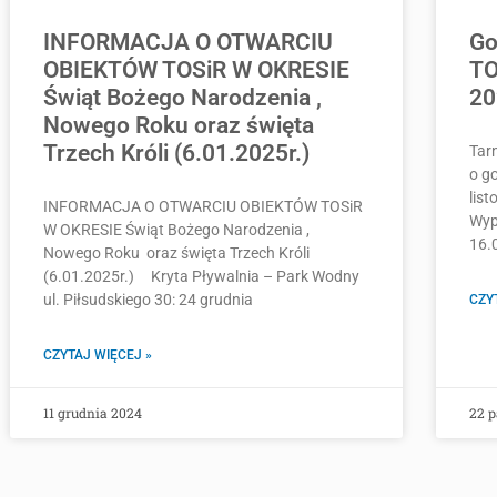
INFORMACJA O OTWARCIU
Go
OBIEKTÓW TOSiR W OKRESIE
TO
Świąt Bożego Narodzenia ,
20
Nowego Roku oraz święta
Trzech Króli (6.01.2025r.)
Tarn
o g
lis
INFORMACJA O OTWARCIU OBIEKTÓW TOSiR
Wyp
W OKRESIE Świąt Bożego Narodzenia ,
16.
Nowego Roku oraz święta Trzech Króli
(6.01.2025r.) Kryta Pływalnia – Park Wodny
ul. Piłsudskiego 30: 24 grudnia
CZY
CZYTAJ WIĘCEJ »
11 grudnia 2024
22 p