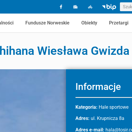
alności
Fundusze Norweskie
Obiekty
Przetargi
Shihana Wiesława Gwizda
Informacje
Kategoria:
Hale sportowe
Adres:
ul. Krupnicza 8a
Adres e-mail:
hala@tosir.c