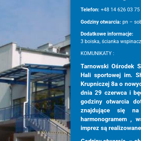
Telefon:
+48 14 626 03 75
Godziny otwarcia:
pn – sob
Dodatkowe informacje:
3 boiska, ścianka wspinaczk
KOMUNIKATY :
Tarnowski Ośrodek Sp
Hali sportowej im. 
Krupniczej 8a o nowy
dnia 29 czerwca i b
godziny otwarcia do
znajdujące się n
harmonogramem , wsz
imprez są realizowan