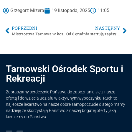
Grzegorz Mizera
19 listopada, 2025
11:05
POPRZEDNI
NASTĘPNY
Mistrzostwa Tarnowa w koszykówce 3×3 – terminarz rozgrywek – wyniki końcowe
Od 8 grudnia startują zapisy na kursy pływackie (potrwają do 31 stycznia 2026r.)
Tarnowski Ośrodek Sportu i
Rekreacji
Zapraszamy serdecznie Państwa do zapoznania się z naszą
ofertą i do wzięcia udziału w aktywnym wypoczynku. Ruch to
najlepsze lekarstwo na nasze dobre samopoczucie dlatego mamy
nadzieję że skorzystają Państwo z naszej bogatej oferty jaką
kierujemy do Państwa.