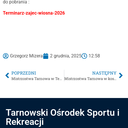
do pobrania :
Terminarz-zajec-wiosna-2026
Grzegorz Mizera
2 grudnia, 2025
12:58
POPRZEDNI
NASTĘPNY
Mistrzostwa Tarnowa w Tenisie stołowym drużynowym chłopców i dziewcząt w ramach Igrzysk Młodzieży Szkolnej
Mistrzostwa Tarnowa w koszykówce dziewcząt i koszykówce chłopców /rocznik 2006 i młodsi/
Tarnowski Ośrodek Sportu i
Rekreacji