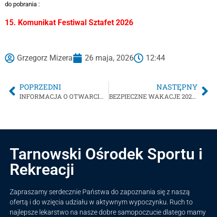
do pobrania :
15. Komunikat Festiwal Sztafet 2026
Grzegorz Mizera
26 maja, 2026
12:44
POPRZEDNI
NASTĘPNY
INFORMACJA O OTWARCIU OBIEKTÓW TOSiR w dniu 4 czerwca 2026r. – Boże Ciało
BEZPIECZNE WAKACJE 2026 r.
Tarnowski Ośrodek Sportu i
Rekreacji
Zapraszamy serdecznie Państwa do zapoznania się z naszą
ofertą i do wzięcia udziału w aktywnym wypoczynku. Ruch to
najlepsze lekarstwo na nasze dobre samopoczucie dlatego mamy