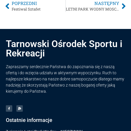
POPRZEDNI
NASTĘPNY
Festiwal Sztafet
LETNI PARK WODNY MOSCICE CZYNNY OD 12 CZERWCA
Tarnowski Ośrodek Sportu i
Rekreacji
Zapraszamy serdecznie Państwa do zapoznania się z naszą
ofertą i do wzięcia udziału w aktywnym wypoczynku. Ruch to
najlepsze lekarstwo na nasze dobre samopoczucie dlatego mamy
nadzieję że skorzystają Państwo z naszej bogatej oferty jaką
kierujemy do Państwa.
Ostatnie informacje