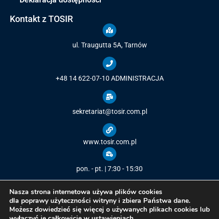
Kontakt z TOSIR
ul. Traugutta 5A, Tarnów
+48 14 622-07-10
ADMINISTRACJA
sekretariat@tosir.com.pl
www.tosir.com.pl
pon. - pt. | 7:30 - 15:30
Nasza strona internetowa używa plików cookies
dla poprawy użyteczności witryny i zbiera Państwa dane.
Możesz dowiedzieć się więcej o używanych plikach cookies lub
Copyright © 2021
Tarnowski Ośrodek Sportu i Rekreacji
/ All rights
wyłączyć je całkowicie w
ustawieniach
.