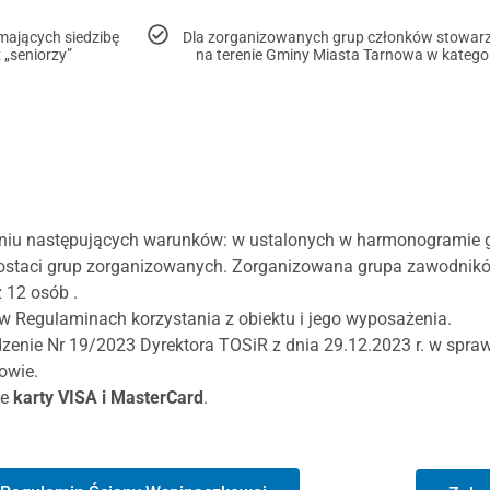
ających siedzibę
Dla zorganizowanych grup członków stowarz
 „seniorzy”
na terenie Gminy Miasta Tarnowa w kategorii
niu następujących warunków: w ustalonych w harmonogramie g
ostaci grup zorganizowanych. Zorganizowana grupa zawodnikó
ż 12 osób .
 w Regulaminach korzystania z obiektu i jego wyposażenia.
enie Nr 19/2023 Dyrektora TOSiR z dnia 29.12.2023 r. w sprawi
owie.
je
karty VISA i MasterCard
.