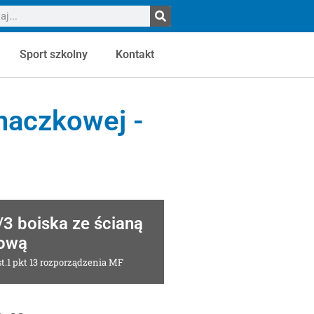
Sport szkolny
Kontakt
naczkowej -
/3 boiska ze ścianą
ową
t.1 pkt 13 rozporządzenia MF