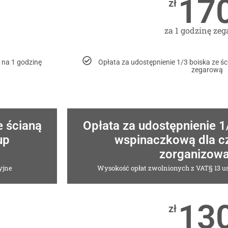
17
zł
za 1 godzinę ze
 na 1 godzinę
Opłata za udostępnienie 1/3 boiska ze 
zegarową
e ścianą
Opłata za udostępnienie 1
up
wspinaczkową dla c
zorganizow
yjne
Wysokość opłat zwolnionych z VAT§ 13 us
13
zł