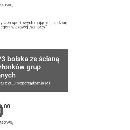
garową
yszeń sportowych mających siedzibę
egorii wiekowej „seniorzy”
/3 boiska ze ścianą
złonków grup
anych
t.1 pkt 13 rozporządzenia MF
0
00
garową