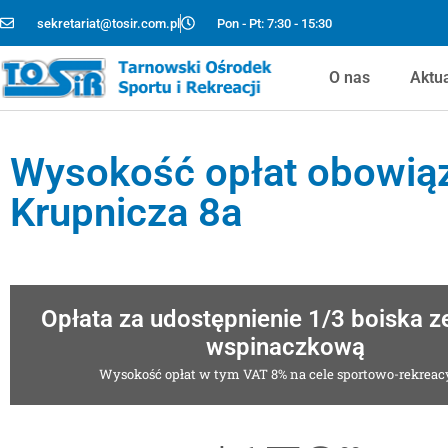
sekretariat@tosir.com.pl
Pon - Pt: 7:30 - 15:30
O nas
Aktu
Wysokość opłat obowiąz
Krupnicza 8a
Opłata za udostępnienie 1/3 boiska z
wspinaczkową
Wysokość opłat w tym VAT 8% na cele sportowo-rekreac