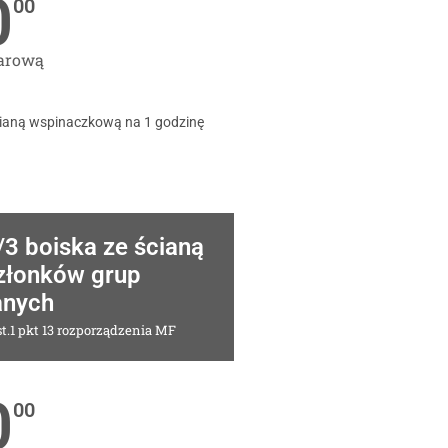
0
00
garową
ścianą wspinaczkową na 1 godzinę
/3 boiska ze ścianą
złonków grup
anych
t.1 pkt 13 rozporządzenia MF
0
00