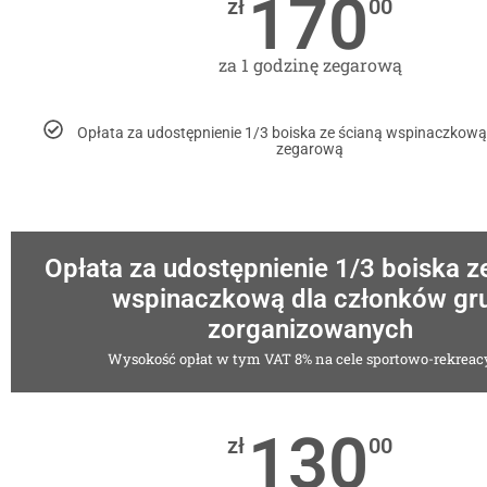
170
zł
00
za 1 godzinę zegarową
Opłata za udostępnienie 1/3 boiska ze ścianą wspinaczkową
zegarową
Opłata za udostępnienie 1/3 boiska z
wspinaczkową dla członków gr
zorganizowanych
Wysokość opłat w tym VAT 8% na cele sportowo-rekreac
130
zł
00