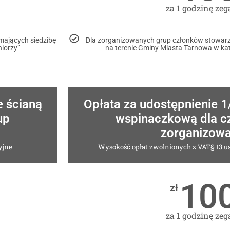
za 1 godzinę ze
ających siedzibę
Dla zorganizowanych grup członków stowarz
niorzy”
na terenie Gminy Miasta Tarnowa w kat
e ścianą
Opłata za udostępnienie 1
up
wspinaczkową dla c
zorganizow
yjne
Wysokość opłat zwolnionych z VAT§ 13 us
10
zł
za 1 godzinę ze