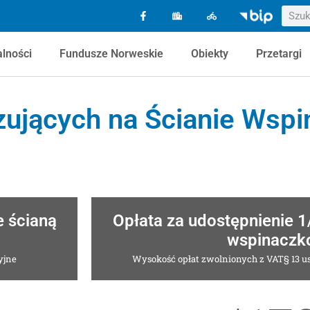
alności
Fundusze Norweskie
Obiekty
Przetargi
ujących na Ścianie Wspi
e ścianą
Opłata za udostępnienie 1
wspinaczk
yjne
Wysokość opłat zwolnionych z VAT§ 13 us