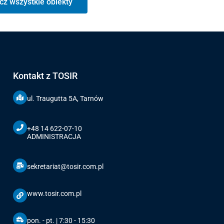
cz wszystkie obiekty
Kontakt z TOSIR
ul. Traugutta 5A, Tarnów
+48 14 622-07-10
ADMINISTRACJA
sekretariat@tosir.com.pl
www.tosir.com.pl
pon. - pt. | 7:30 - 15:30