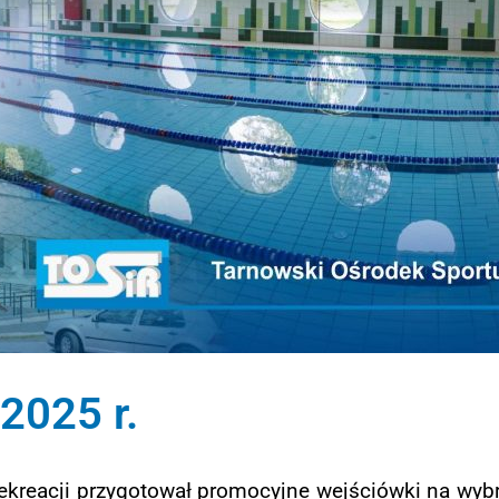
025 r.
ekreacji przygotował promocyjne wejściówki na wyb