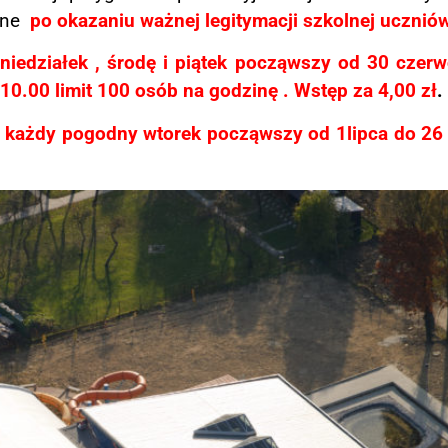
ane
po okazaniu ważnej legitymacji szkolnej ucznió
niedziałek , środę i piątek począwszy od
30 czerwc
10.00
limit 100 osób na godzinę . Wstęp za 4,00 zł
.
 każdy pogodny wtorek począwszy
od 1lipca do 26