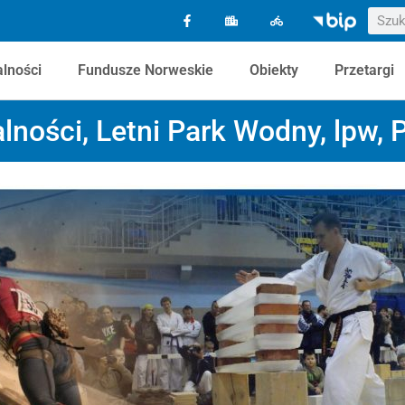
alności
Fundusze Norweskie
Obiekty
Przetargi
lności
,
Letni Park Wodny
,
lpw
,