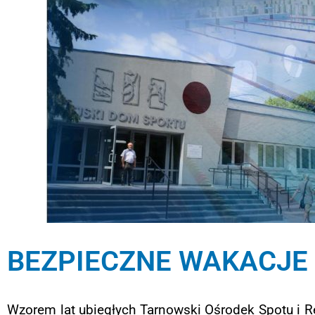
BEZPIECZNE WAKACJE 2
Wzorem lat ubiegłych Tarnowski Ośrodek Spotu i R