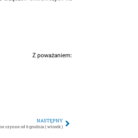
niem:
NASTĘPNY
e czynne od 6 grudnia ( wtorek )