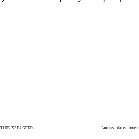
 poważa
INFORMACJA Z OTWARCIA OFERT ORAZ WYBORZE NAJKORZYSTNIEJSZEJ OFERTY
Lodowisko zadaszon