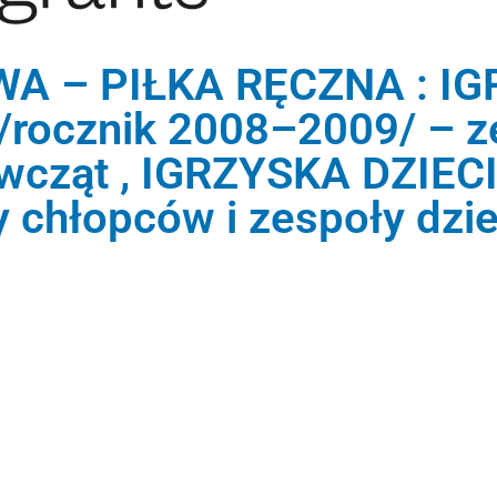
 – PIŁKA RĘCZNA : I
ocznik 2008–2009/ – z
wcząt , IGRZYSKA DZIECI
y chłopców i zespoły dzi