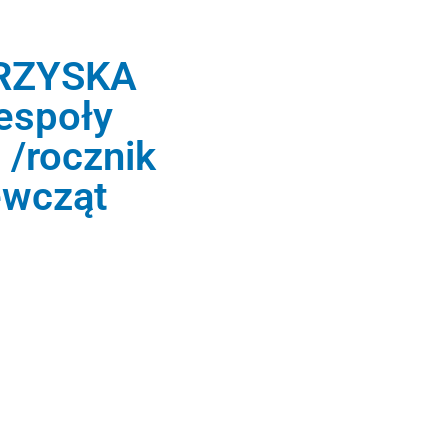
GRZYSKA
espoły
 /rocznik
ewcząt