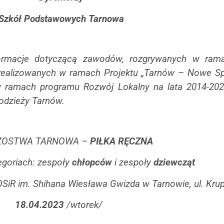
Szkół Podstawowych Tarnowa
nformacje dotyczącą zawodów, rozgrywanych w ra
realizowanych w ramach Projektu „Tarnów – Nowe Spo
ramach programu Rozwój Lokalny na lata 2014-202
odzieży Tarnów.
ZOSTWA TARNOWA –
PIŁKA RĘCZNA
egoriach: zespoły
chłopców
i zespoły
dziewcząt
iR im. Shihana Wiesława Gwizda w Tarnowie, ul. Kru
18.04.2023
/wtorek/