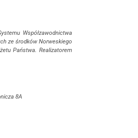
 Systemu Współzawodnictwa
nych ze środków Norweskiego
dżetu Państwa.
Realizatorem
pnicza 8A