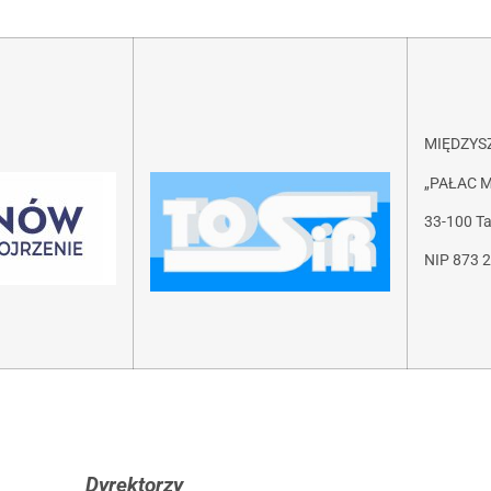
MIĘDZYS
„PAŁAC 
33-100 Ta
NIP 873 2
Dyrektorzy