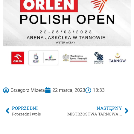
Grzegorz Mizera
22 marca, 2023
13:33
POPRZEDNI
NASTĘPNY
Poprzedni wpis
MISTRZOSTWA TARNOWA – PIŁKA RĘCZNA : IGRZYSKA MŁODZIEŻY SZKOLNEJ /rocznik 2008–2009/ – zespoły chłopców i zespoły dziewcząt , IGRZYSKA DZIECI /rocznik 2010 i młodsi/ – zespoły chłopców i zespoły dziewcząt