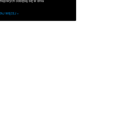
ełajowych odbędą się w dniu
TAJ WIĘCEJ »