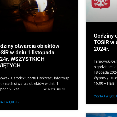
Godziny 
TOSiR w d
dziny otwarcia obiektów
2024r.
SiR w dniu 1 listopada
24r. WSZYSTKICH
Tarnowski Ośro
WIĘTYCH
o godzinach o
listopada 202
Wypoczynku c
nowski Ośrodek Sportu i Rekreacji informuje
16.00 – Hala
odzinach otwarcia obiektów w dniu 1
stopada 2024r. WSZYSTKICH
CZYTAJ WIĘCEJ
TAJ WIĘCEJ »