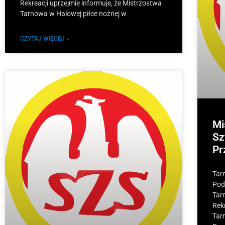
Rekreacji uprzejmie informuje, że Mistrzostwa
Tarnowa w Halowej piłce nożnej w
CZYTAJ WIĘCEJ »
Mi
Sz
Pr
Tar
Pod
Tar
Rek
Tar