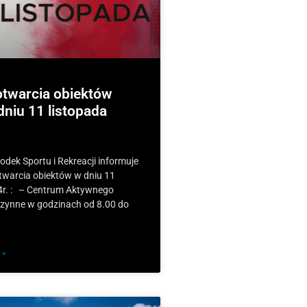
otwarcia obiektów
niu 11 listopada
dek Sportu i Rekreacji informuje
twarcia obiektów w dniu 11
4r. : – Centrum Aktywnego
zynne w godzinach od 8.00 do
 »