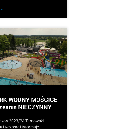
 »
ARK WODNY MOŚCICE
ześnia NIECZYNNY
sezon 2023/24 Tarnowski
 i Rekreacji informuje