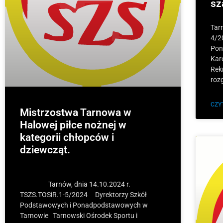
sz
Tar
4/2
Pon
Kar
Rek
roz
CZY
Mistrzostwa Tarnowa w
Halowej piłce nożnej w
kategorii chłopców i
dziewcząt.
Tarnów, dnia 14.10.2024 r.
TSZS.TOSiR.1-5/2024 Dyrektorzy Szkół
Podstawowych i Ponadpodstawowych w
Tarnowie Tarnowski Ośrodek Sportu i