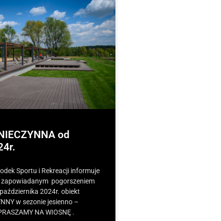
 NIECZYNNA od
24r.
dek Sportu i Rekreacji informuje
 z zapowiadanym pogorszeniem
października 2024r. obiekt
NNY w sezonie jesienno –
PRASZAMY NA WIOSNĘ .