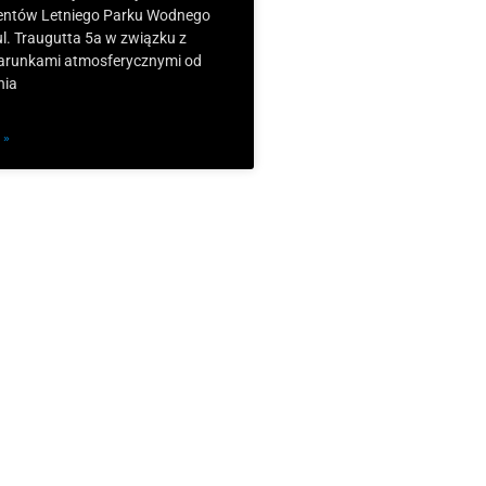
ientów Letniego Parku Wodnego
l. Traugutta 5a w związku z
arunkami atmosferycznymi od
nia
 »