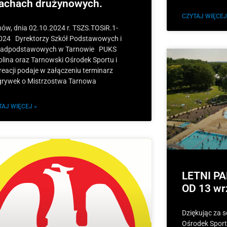
achach drużynowych.
CZYTAJ WIĘCEJ
nów, dnia 02.10.2024 r. TSZS.TOSiR.1-
024 Dyrektorzy Szkół Podstawowych i
adpodstawowych w Tarnowie PUKS
olina oraz Tarnowski Ośrodek Sportu i
reacji podaje w załączeniu terminarz
grywek o Mistrzostwa Tarnowa
TAJ WIĘCEJ »
LETNI P
OD 13 wr
Dziękując za 
Ośrodek Sportu