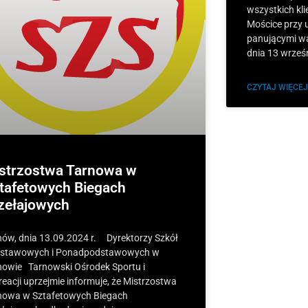
wszystkich kl
Mościce przy u
panującymi w
dnia 13 wrześ
CZYTAJ WIĘCEJ
strzostwa Tarnowa w
tafetowych Biegach
zełajowych
nów, dnia 13.09.2024 r. Dyrektorzy Szkół
stawowych i Ponadpodstawowych w
nowie Tarnowski Ośrodek Sportu i
reacji uprzejmie informuje, że Mistrzostwa
nowa w Sztafetowych Biegach