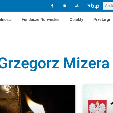
alności
Fundusze Norweskie
Obiekty
Przetargi
Grzegorz Mizera