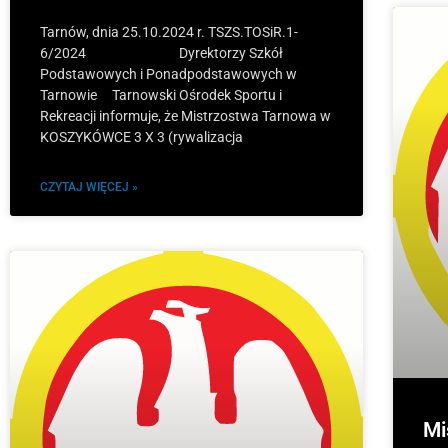
Tarnów, dnia 25.10.2024 r. TSZS.TOSiR.1-
6/2024 Dyrektorzy Szkół
Podstawowych i Ponadpodstawowych w
Tarnowie Tarnowski Ośrodek Sportu i
Rekreacji informuje, że Mistrzostwa Tarnowa w
KOSZYKÓWCE 3 X 3 (rywalizacja
CZYTAJ WIĘCEJ »
Mi