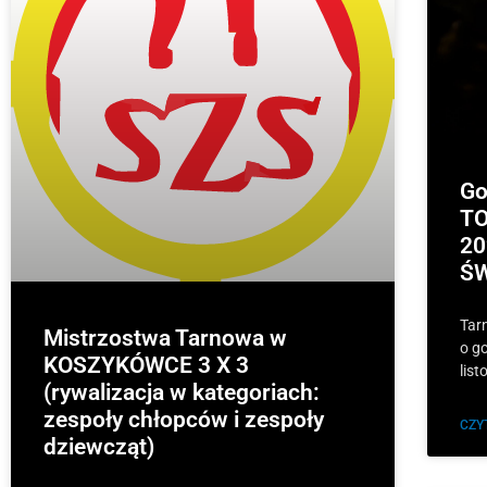
Go
TO
20
Ś
Tar
Mistrzostwa Tarnowa w
o g
KOSZYKÓWCE 3 X 3
li
(rywalizacja w kategoriach:
zespoły chłopców i zespoły
CZY
dziewcząt)