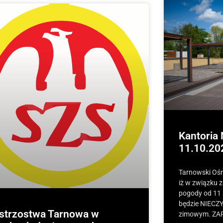
Kantoria
11.10.20
Tarnowski Ośro
iż w związku
pogody od 11 
będzie NIECZY
strzostwa Tarnowa w
zimowym. ZA