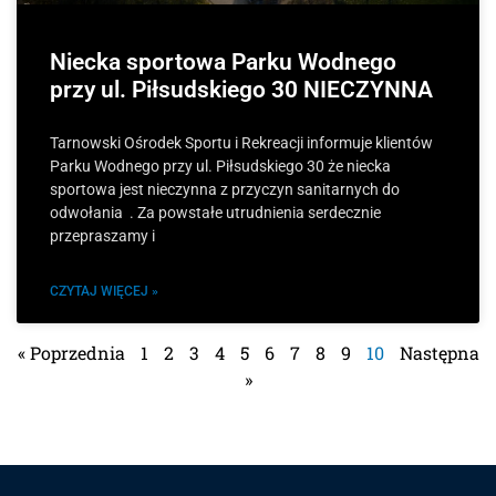
Niecka sportowa Parku Wodnego
przy ul. Piłsudskiego 30 NIECZYNNA
Tarnowski Ośrodek Sportu i Rekreacji informuje klientów
Parku Wodnego przy ul. Piłsudskiego 30 że niecka
sportowa jest nieczynna z przyczyn sanitarnych do
odwołania . Za powstałe utrudnienia serdecznie
przepraszamy i
CZYTAJ WIĘCEJ »
« Poprzednia
1
2
3
4
5
6
7
8
9
10
Następna
»