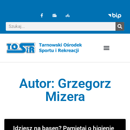
Autor:
Grzegorz
Mizera
Idziesz na basen? Pamiętaj o higienie