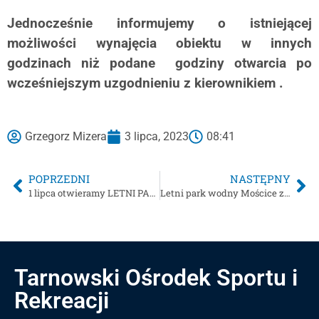
Jednocześnie informujemy o istniejącej
możliwości wynajęcia obiektu w innych
godzinach niż podane godziny otwarcia po
wcześniejszym uzgodnieniu z kierownikiem .
Grzegorz Mizera
3 lipca, 2023
08:41
POPRZEDNI
NASTĘPNY
1 lipca otwieramy LETNI PARK WODNY MOŚCICE
Letni park wodny Mościce za 4 zł
Tarnowski Ośrodek Sportu i
Rekreacji