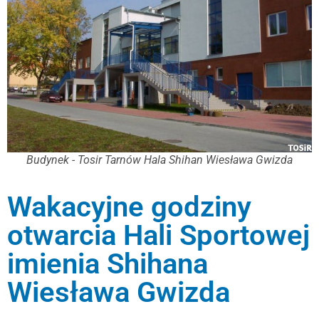
Budynek - Tosir Tarnów Hala Shihan Wiesława Gwizda
Wakacyjne godziny
otwarcia Hali Sportowej
imienia Shihana
Wiesława Gwizda