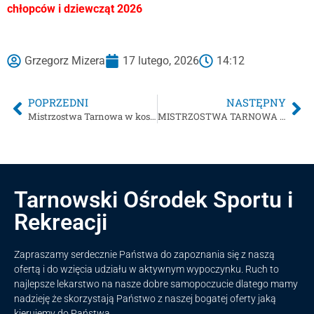
chłopców i dziewcząt 2026
Grzegorz Mizera
17 lutego, 2026
14:12
POPRZEDNI
NASTĘPNY
Mistrzostwa Tarnowa w koszykówce kategoria Igrzyska Dzieci i Igrzyska Młodzieży Szkolnej
MISTRZOSTWA TARNOWA – PŁYWANIE INDYWIDUALNE I SZTAFETOWE
Tarnowski Ośrodek Sportu i
Rekreacji
Zapraszamy serdecznie Państwa do zapoznania się z naszą
ofertą i do wzięcia udziału w aktywnym wypoczynku. Ruch to
najlepsze lekarstwo na nasze dobre samopoczucie dlatego mamy
nadzieję że skorzystają Państwo z naszej bogatej oferty jaką
kierujemy do Państwa.