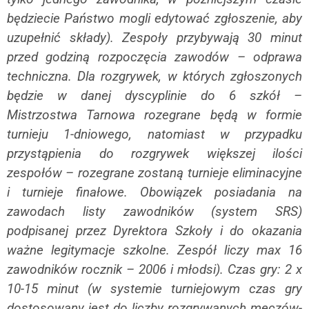
będziecie Państwo mogli edytować zgłoszenie, aby
uzupełnić składy).
Zespoły przybywają 30 minut
przed godziną rozpoczęcia zawodów – odprawa
techniczna.
Dla rozgrywek, w których zgłoszonych
będzie w danej dyscyplinie do 6 szkół –
Mistrzostwa Tarnowa rozegrane będą w formie
turnieju 1-dniowego, natomiast w przypadku
przystąpienia do rozgrywek większej ilości
zespołów – rozegrane zostaną turnieje eliminacyjne
i turnieje finałowe.
Obowiązek posiadania na
zawodach listy zawodników (system SRS)
podpisanej przez Dyrektora Szkoły i do okazania
ważne legitymacje szkolne. Zespół liczy max 16
zawodników rocznik – 2006 i młodsi).
Czas gry: 2 x
10-15 minut (w systemie turniejowym czas gry
dostosowany jest do liczby rozgrywanych meczów-