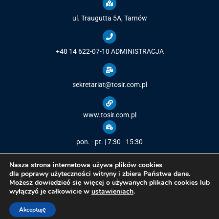
ul. Traugutta 5A, Tarnów
+48 14 622-07-10
ADMINISTRACJA
sekretariat@tosir.com.pl
www.tosir.com.pl
pon. - pt. | 7:30 - 15:30
Nasza strona internetowa używa plików cookies
dla poprawy użyteczności witryny i zbiera Państwa dane.
Możesz dowiedzieć się więcej o używanych plikach cookies lub
Copyright © 2021
Tarnowski Ośrodek Sportu i Rekreacji
/ All rights
wyłączyć je całkowicie w
ustawieniach
.
reserved.
Wykonanie i opieka techniczna:
Comp-Web Studio
Akceptuję