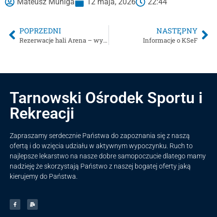
Mateusz Muniga
12 maja, 2026
22:44
POPRZEDNI
NASTĘPNY
Rezerwacje hali Arena – wydarzenia sportowe
Informacje o KSeF
Tarnowski Ośrodek Sportu i
Rekreacji
Zapraszamy serdecznie Państwa do zapoznania się z naszą
ofertą i do wzięcia udziału w aktywnym wypoczynku. Ruch to
najlepsze lekarstwo na nasze dobre samopoczucie dlatego mamy
nadzieję że skorzystają Państwo z naszej bogatej oferty jaką
kierujemy do Państwa.