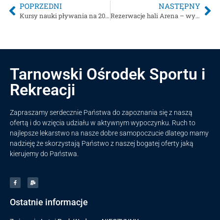
POPRZEDNI
NASTĘPNY
Kursy nauki pływania na 2026
Rezerwacje hali Arena – wydarzenia sportowe
Tarnowski Ośrodek Sportu i
Rekreacji
Zapraszamy serdecznie Państwa do zapoznania się z naszą
ofertą i do wzięcia udziału w aktywnym wypoczynku. Ruch to
najlepsze lekarstwo na nasze dobre samopoczucie dlatego mamy
nadzieję że skorzystają Państwo z naszej bogatej oferty jaką
kierujemy do Państwa.
Ostatnie informacje