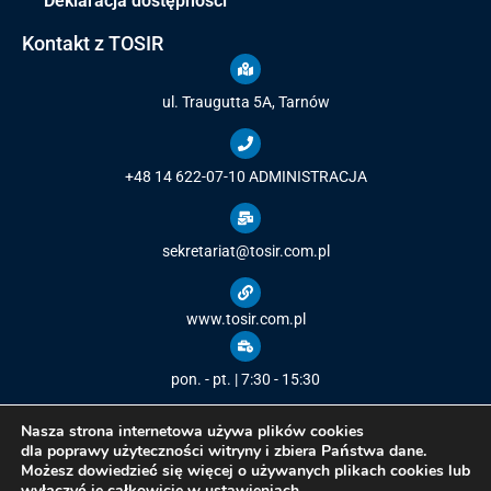
Deklaracja dostępności
Kontakt z TOSIR
ul. Traugutta 5A, Tarnów
+48 14 622-07-10
ADMINISTRACJA
sekretariat@tosir.com.pl
www.tosir.com.pl
pon. - pt. | 7:30 - 15:30
Nasza strona internetowa używa plików cookies
dla poprawy użyteczności witryny i zbiera Państwa dane.
Możesz dowiedzieć się więcej o używanych plikach cookies lub
Copyright © 2021
Tarnowski Ośrodek Sportu i Rekreacji
/ All rights
wyłączyć je całkowicie w
ustawieniach
.