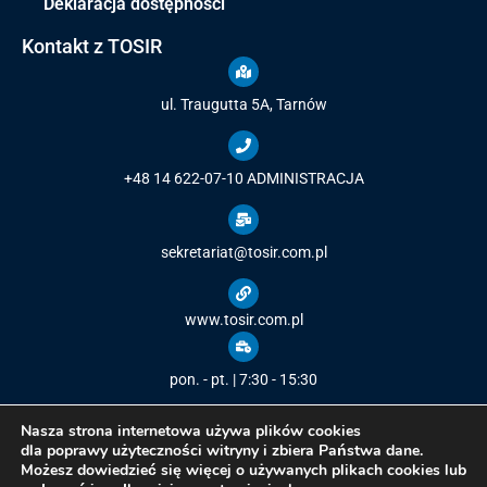
Deklaracja dostępności
Kontakt z TOSIR
ul. Traugutta 5A, Tarnów
+48 14 622-07-10
ADMINISTRACJA
sekretariat@tosir.com.pl
www.tosir.com.pl
pon. - pt. | 7:30 - 15:30
Nasza strona internetowa używa plików cookies
dla poprawy użyteczności witryny i zbiera Państwa dane.
Możesz dowiedzieć się więcej o używanych plikach cookies lub
Copyright © 2021
Tarnowski Ośrodek Sportu i Rekreacji
/ All rights